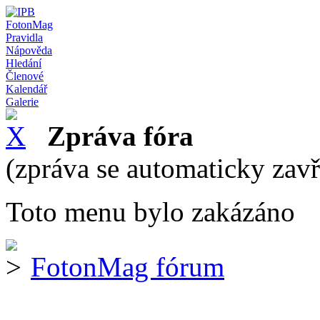
FotonMag
Pravidla
Nápověda
Hledání
Členové
Kalendář
Galerie
Zpráva fóra
(zpráva se automaticky zav
Toto menu bylo zakázáno
FotonMag fórum