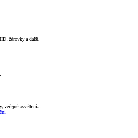
ID, žárovky a další.
.
, veřejné osvětlení...
ění