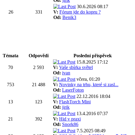
Od:
jirik
30.6.2026 08:17
26
331
V:
Fórum jde do kopru ?
Od:
Benik3
Témata
Odpovědi
Poslední příspěvek
15.8.2025 17:12
70
2 593
V:
Vaše sbírka světel
Od:
ivan
včera, 01:20
753
21 488
V:
Novinky na trhu, které si zasl...
Od:
LaserFoton
22.12.2016 18:04
13
123
V:
FlashTorch Mini
Od:
jirik
13.4.2016 07:37
21
392
V:
Hid v praxi
Od:
Snork86
7.5.2025 08:49