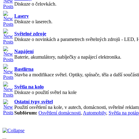
Diskuze o čelovkách.
Lasery
Diskuze o laserech.
Světelné zdroje
Diskuze o novinkách a parametrech světelných zdrojů - LED, H
Napájení
Baterie, akumulátory, nabíječky a napájecí elektronika.
Bastlírna
Stavba a modifikace světel. Optiky, spínače, těla a další součásti
Světla na kolo
Diskuze o použití světel na kole
Ostatní typy světel
Použití osvětlení na kole, v autech, domácnosti, světelné reklamy
Subfórum:
Osvětlení domácnosti
,
Automobily
,
Světla na potáp