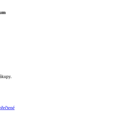
um
ákupy.
přečtené