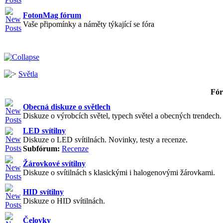
FotonMag fórum
Vaše připomínky a náměty týkající se fóra
Světla
Fó
Obecná diskuze o světlech
Diskuze o výrobcích světel, typech světel a obecných trendech. V
LED svítilny
Diskuze o LED svítilnách. Novinky, testy a recenze.
Subfórum:
Recenze
Žárovkové svítilny
Diskuze o svítilnách s klasickými i halogenovými žárovkami.
HID svítilny
Diskuze o HID svítilnách.
Čelovky