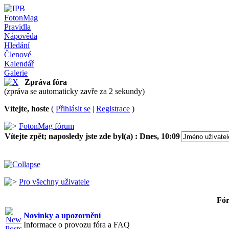
FotonMag
Pravidla
Nápověda
Hledání
Členové
Kalendář
Galerie
Zpráva fóra
(zpráva se automaticky zavře za 2 sekundy)
Vítejte, hoste
(
Přihlásit se
|
Registrace
)
FotonMag fórum
Vítejte zpět; naposledy jste zde byl(a) :
Dnes, 10:09
Pro všechny uživatele
Fó
Novinky a upozornění
Informace o provozu fóra a FAQ