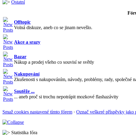
Ostatní
Fór
Offtopic
Volná diskuze, aneb co se jinam nevešlo.
Akce a srazy
Bazar
Nákup a prodej všeho co souvisí se světly
Nakupování
Zkušenosti s nakupováním, návody, problémy, rady, společné n
Soutěže ...
... aneb proč si trochu nepotrápit mozkové flashazávity
Smaž cookies nastavené tímto fórem
·
Označ veškeré příspěvky jako 
Statistika fóra