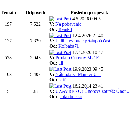
Témata
Odpovědi
Poslední příspěvek
4.5.2026 09:05
197
7 522
V:
Na pobavenie
Od:
Benik3
12.4.2026 21:40
137
7 329
V:
U Jihlavy bude přístupná část ...
Od:
Kolbaba71
17.4.2026 10:47
578
2 043
V:
Prodám Convoy M21F
Od:
till
19.9.2023 09:45
198
5 497
V:
Náhrada za Manker U11
Od:
patf
16.2.2014 23:41
5
38
V:
UZAVŘENO! Únorová soutěž: Únor...
Od:
janko.hrasko