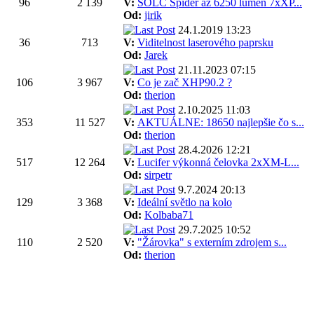
96
2 139
V:
SOLC Spider až 6250 lumen 7xXP...
Od:
jirik
24.1.2019 13:23
36
713
V:
Viditelnost laserového paprsku
Od:
Jarek
21.11.2023 07:15
106
3 967
V:
Co je zač XHP90.2 ?
Od:
therion
2.10.2025 11:03
353
11 527
V:
AKTUÁLNE: 18650 najlepšie čo s...
Od:
therion
28.4.2026 12:21
517
12 264
V:
Lucifer výkonná čelovka 2xXM-L...
Od:
sirpetr
9.7.2024 20:13
129
3 368
V:
Ideální světlo na kolo
Od:
Kolbaba71
29.7.2025 10:52
110
2 520
V:
"Žárovka" s externím zdrojem s...
Od:
therion