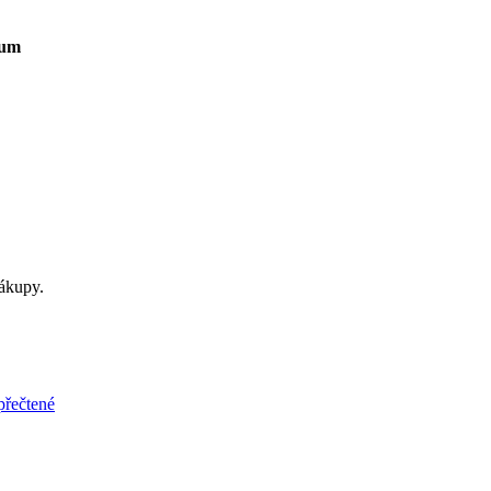
um
ákupy.
přečtené