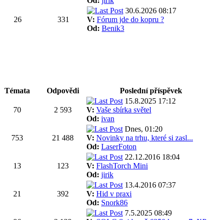
Od:
jirik
30.6.2026 08:17
26
331
V:
Fórum jde do kopru ?
Od:
Benik3
Témata
Odpovědi
Poslední příspěvek
15.8.2025 17:12
70
2 593
V:
Vaše sbírka světel
Od:
ivan
Dnes, 01:20
753
21 488
V:
Novinky na trhu, které si zasl...
Od:
LaserFoton
22.12.2016 18:04
13
123
V:
FlashTorch Mini
Od:
jirik
13.4.2016 07:37
21
392
V:
Hid v praxi
Od:
Snork86
7.5.2025 08:49