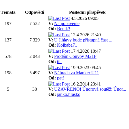
Témata
Odpovědi
Poslední příspěvek
4.5.2026 09:05
197
7 522
V:
Na pobavenie
Od:
Benik3
12.4.2026 21:40
137
7 329
V:
U Jihlavy bude přístupná část ...
Od:
Kolbaba71
17.4.2026 10:47
578
2 043
V:
Prodám Convoy M21F
Od:
till
19.9.2023 09:45
198
5 497
V:
Náhrada za Manker U11
Od:
patf
16.2.2014 23:41
5
38
V:
UZAVŘENO! Únorová soutěž: Únor...
Od:
janko.hrasko