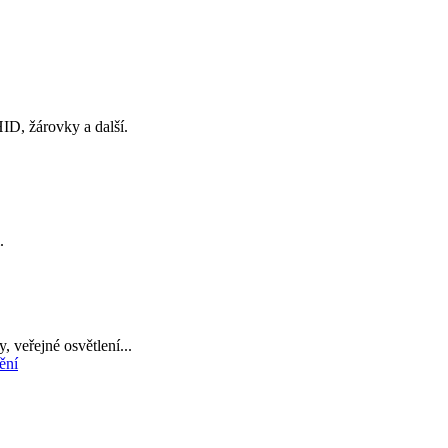
ID, žárovky a další.
.
, veřejné osvětlení...
ění