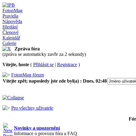
FotonMag
Pravidla
Nápověda
Hledání
Členové
Kalendář
Galerie
Zpráva fóra
(zpráva se automaticky zavře za 2 sekundy)
Vítejte, hoste
(
Přihlásit se
|
Registrace
)
FotonMag fórum
Vítejte zpět; naposledy jste zde byl(a) :
Dnes, 02:48
Pro všechny uživatele
Fó
Novinky a upozornění
Informace o provozu fóra a FAQ