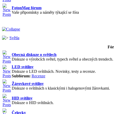
FotonMag fórum
Vaše připomínky a náměty týkající se fóra
Světla
Fó
Obecná diskuze o světlech
Diskuze o výrobcích světel, typech světel a obecných trendech. V
LED svítilny
Diskuze o LED svítilnách. Novinky, testy a recenze.
Subfórum:
Recenze
Žárovkové svítilny
Diskuze o svítilnách s klasickými i halogenovými žárovkami.
HID svítilny
Diskuze o HID svítilnách.
Čelovky