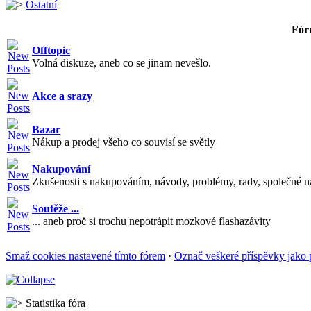
Ostatní
Fór
Offtopic
Volná diskuze, aneb co se jinam nevešlo.
Akce a srazy
Bazar
Nákup a prodej všeho co souvisí se světly
Nakupování
Zkušenosti s nakupováním, návody, problémy, rady, společné n
Soutěže ...
... aneb proč si trochu nepotrápit mozkové flashazávity
Smaž cookies nastavené tímto fórem
·
Označ veškeré příspěvky jako 
Statistika fóra