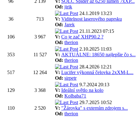
96
2 139
V:
SOLC Spider až 6250 lumen 7xXP...
Od:
jirik
24.1.2019 13:23
36
713
V:
Viditelnost laserového paprsku
Od:
Jarek
21.11.2023 07:15
106
3 967
V:
Co je zač XHP90.2 ?
Od:
therion
2.10.2025 11:03
353
11 527
V:
AKTUÁLNE: 18650 najlepšie čo s...
Od:
therion
28.4.2026 12:21
517
12 264
V:
Lucifer výkonná čelovka 2xXM-L...
Od:
sirpetr
9.7.2024 20:13
129
3 368
V:
Ideální světlo na kolo
Od:
Kolbaba71
29.7.2025 10:52
110
2 520
V:
"Žárovka" s externím zdrojem s...
Od:
therion