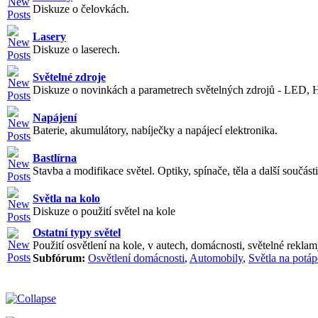
Diskuze o čelovkách.
Lasery
Diskuze o laserech.
Světelné zdroje
Diskuze o novinkách a parametrech světelných zdrojů - LED, H
Napájení
Baterie, akumulátory, nabíječky a napájecí elektronika.
Bastlírna
Stavba a modifikace světel. Optiky, spínače, těla a další součásti
Světla na kolo
Diskuze o použití světel na kole
Ostatní typy světel
Použití osvětlení na kole, v autech, domácnosti, světelné reklamy
Subfórum:
Osvětlení domácnosti
,
Automobily
,
Světla na potáp