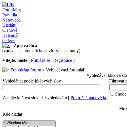
FotonMag
Pravidla
Nápověda
Hledání
Členové
Kalendář
Galerie
Zpráva fóra
(zpráva se automaticky zavře za 2 sekundy)
Vítejte, hoste
(
Přihlásit se
|
Registrace
)
FotonMag fórum
> Vyhledávací formulář
Vyhledávat klíčová sl
Vyhledávat podle klíčových slov
Filtrovat
Shoda 
Zadejte klíčová slova k vyhledávání
[
Pokročilá nápověda
]
Možn
Kde hledat