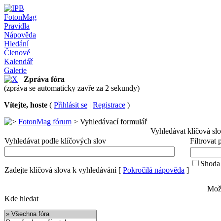
FotonMag
Pravidla
Nápověda
Hledání
Členové
Kalendář
Galerie
Zpráva fóra
(zpráva se automaticky zavře za 2 sekundy)
Vítejte, hoste
(
Přihlásit se
|
Registrace
)
FotonMag fórum
> Vyhledávací formulář
Vyhledávat klíčová sl
Vyhledávat podle klíčových slov
Filtrovat
Shoda 
Zadejte klíčová slova k vyhledávání
[
Pokročilá nápověda
]
Možn
Kde hledat