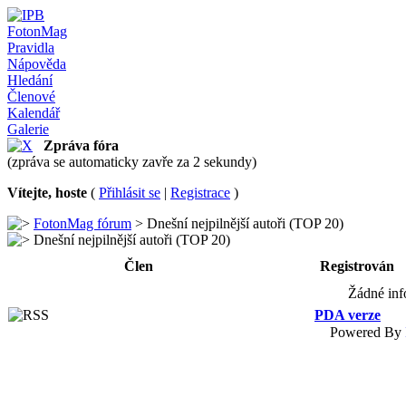
FotonMag
Pravidla
Nápověda
Hledání
Členové
Kalendář
Galerie
Zpráva fóra
(zpráva se automaticky zavře za 2 sekundy)
Vítejte, hoste
(
Přihlásit se
|
Registrace
)
FotonMag fórum
> Dnešní nejpilnější autoři (TOP 20)
Dnešní nejpilnější autoři (TOP 20)
Člen
Registrován
Žádné inf
PDA verze
Powered By