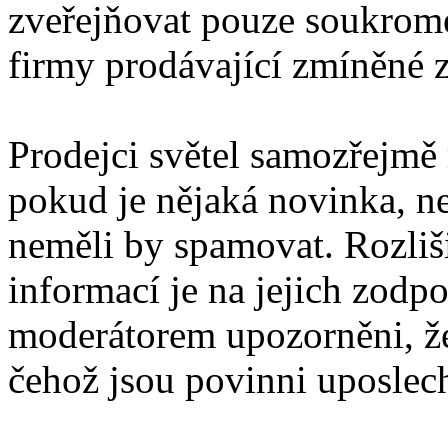
zveřejňovat pouze soukromé
firmy prodávající zmíněné z
Prodejci světel samozřejmě
pokud je nějaká novinka, ne
neměli by spamovat. Rozli
informací je na jejich zodp
moderátorem upozorněni, že
čehož jsou povinni uposlec