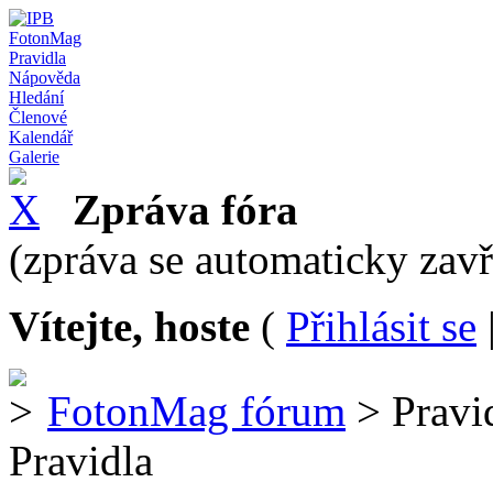
FotonMag
Pravidla
Nápověda
Hledání
Členové
Kalendář
Galerie
Zpráva fóra
(zpráva se automaticky zav
Vítejte, hoste
(
Přihlásit se
FotonMag fórum
> Pravi
Pravidla