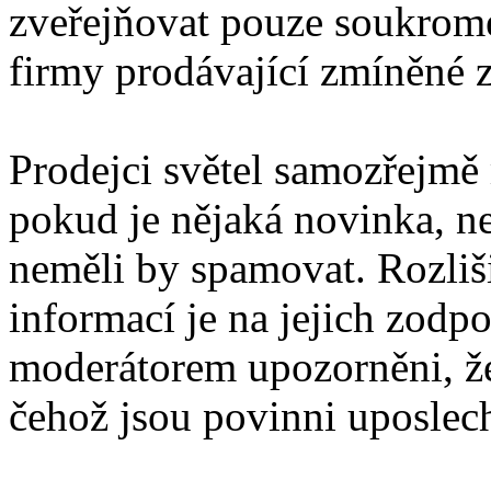
zveřejňovat pouze soukromé
firmy prodávající zmíněné z
Prodejci světel samozřejmě
pokud je nějaká novinka, ne
neměli by spamovat. Rozli
informací je na jejich zodp
moderátorem upozorněni, že
čehož jsou povinni uposlec