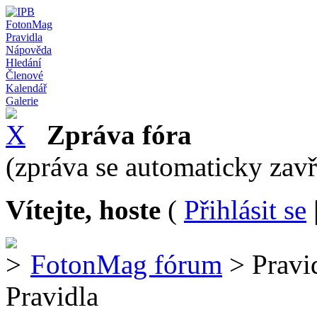
FotonMag
Pravidla
Nápověda
Hledání
Členové
Kalendář
Galerie
Zpráva fóra
(zpráva se automaticky zav
Vítejte, hoste
(
Přihlásit se
FotonMag fórum
> Pravi
Pravidla