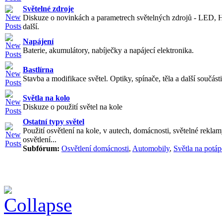
Světelné zdroje
Diskuze o novinkách a parametrech světelných zdrojů - LED, 
další.
Napájení
Baterie, akumulátory, nabíječky a napájecí elektronika.
Bastlírna
Stavba a modifikace světel. Optiky, spínače, těla a další součásti
Světla na kolo
Diskuze o použití světel na kole
Ostatní typy světel
Použití osvětlení na kole, v autech, domácnosti, světelné reklam
osvětlení...
Subfórum:
Osvětlení domácnosti
,
Automobily
,
Světla na potáp