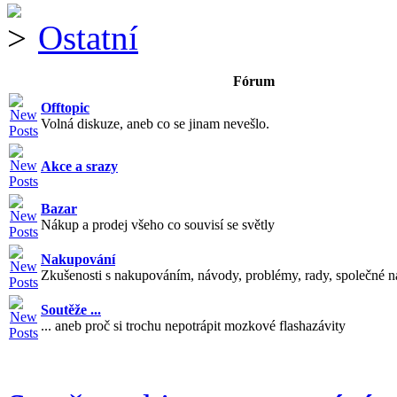
Ostatní
Fórum
Offtopic
Volná diskuze, aneb co se jinam nevešlo.
Akce a srazy
Bazar
Nákup a prodej všeho co souvisí se světly
Nakupování
Zkušenosti s nakupováním, návody, problémy, rady, společné n
Soutěže ...
... aneb proč si trochu nepotrápit mozkové flashazávity