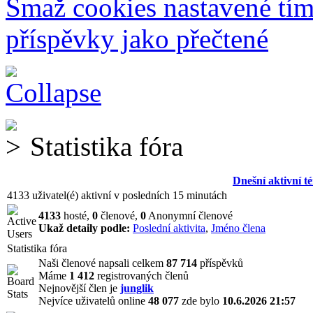
Smaž cookies nastavené tí
příspěvky jako přečtené
Statistika fóra
Dnešní aktivní t
4133 uživatel(é) aktivní v posledních 15 minutách
4133
hosté,
0
členové,
0
Anonymní členové
Ukaž detaily podle:
Poslední aktivita
,
Jméno člena
Statistika fóra
Naši členové napsali celkem
87 714
příspěvků
Máme
1 412
registrovaných členů
Nejnovější člen je
junglik
Nejvíce uživatelů online
48 077
zde bylo
10.6.2026 21:57