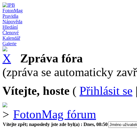
FotonMag
Pravidla
Nápověda
Hledání
Členové
Kalendář
Galerie
Zpráva fóra
(zpráva se automaticky zav
Vítejte, hoste
(
Přihlásit se
FotonMag fórum
Vítejte zpět; naposledy jste zde byl(a) :
Dnes, 08:50