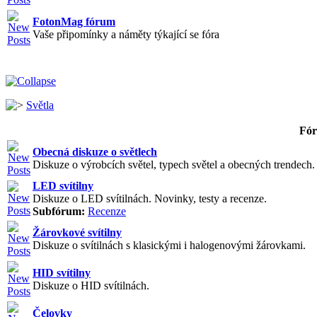
FotonMag fórum
Vaše připomínky a náměty týkající se fóra
Světla
Fó
Obecná diskuze o světlech
Diskuze o výrobcích světel, typech světel a obecných trendech. V
LED svítilny
Diskuze o LED svítilnách. Novinky, testy a recenze.
Subfórum:
Recenze
Žárovkové svítilny
Diskuze o svítilnách s klasickými i halogenovými žárovkami.
HID svítilny
Diskuze o HID svítilnách.
Čelovky