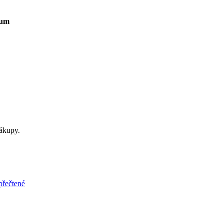
um
ákupy.
přečtené