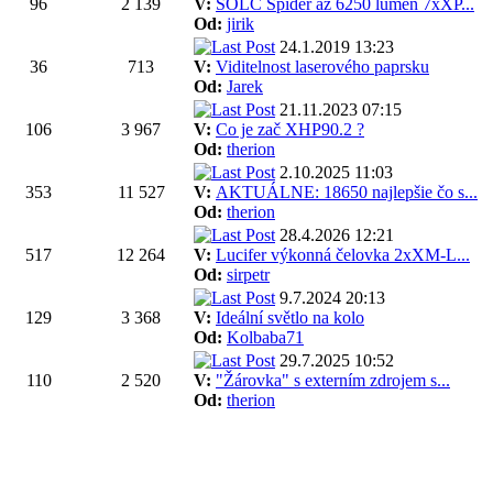
96
2 139
V:
SOLC Spider až 6250 lumen 7xXP...
Od:
jirik
24.1.2019 13:23
36
713
V:
Viditelnost laserového paprsku
Od:
Jarek
21.11.2023 07:15
106
3 967
V:
Co je zač XHP90.2 ?
Od:
therion
2.10.2025 11:03
353
11 527
V:
AKTUÁLNE: 18650 najlepšie čo s...
Od:
therion
28.4.2026 12:21
517
12 264
V:
Lucifer výkonná čelovka 2xXM-L...
Od:
sirpetr
9.7.2024 20:13
129
3 368
V:
Ideální světlo na kolo
Od:
Kolbaba71
29.7.2025 10:52
110
2 520
V:
"Žárovka" s externím zdrojem s...
Od:
therion