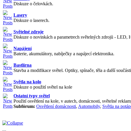
Diskuze o čelovkách.
Lasery
Diskuze o laserech.
Světelné zdroje
Diskuze o novinkách a parametrech světelných zdrojů - LED, H
Napájení
Baterie, akumulátory, nabíječky a napájecí elektronika.
Bastlírna
Stavba a modifikace světel. Optiky, spínače, těla a další součásti
Světla na kolo
Diskuze o použití světel na kole
Ostatní typy světel
Použití osvětlení na kole, v autech, domácnosti, světelné reklamy
Subfórum:
Osvětlení domácnosti
,
Automobily
,
Světla na potáp