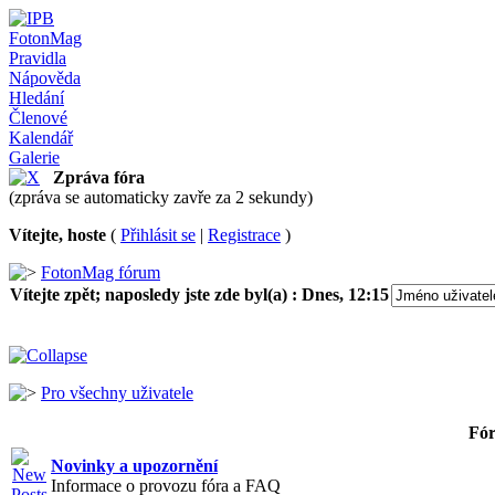
FotonMag
Pravidla
Nápověda
Hledání
Členové
Kalendář
Galerie
Zpráva fóra
(zpráva se automaticky zavře za 2 sekundy)
Vítejte, hoste
(
Přihlásit se
|
Registrace
)
FotonMag fórum
Vítejte zpět; naposledy jste zde byl(a) :
Dnes, 12:15
Pro všechny uživatele
Fó
Novinky a upozornění
Informace o provozu fóra a FAQ