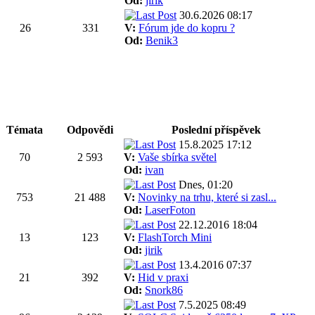
Od:
jirik
30.6.2026 08:17
26
331
V:
Fórum jde do kopru ?
Od:
Benik3
Témata
Odpovědi
Poslední příspěvek
15.8.2025 17:12
70
2 593
V:
Vaše sbírka světel
Od:
ivan
Dnes, 01:20
753
21 488
V:
Novinky na trhu, které si zasl...
Od:
LaserFoton
22.12.2016 18:04
13
123
V:
FlashTorch Mini
Od:
jirik
13.4.2016 07:37
21
392
V:
Hid v praxi
Od:
Snork86
7.5.2025 08:49