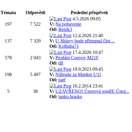
Témata
Odpovědi
Poslední příspěvek
4.5.2026 09:05
197
7 522
V:
Na pobavenie
Od:
Benik3
12.4.2026 21:40
137
7 329
V:
U Jihlavy bude přístupná část ...
Od:
Kolbaba71
17.4.2026 10:47
578
2 043
V:
Prodám Convoy M21F
Od:
till
19.9.2023 09:45
198
5 497
V:
Náhrada za Manker U11
Od:
patf
16.2.2014 23:41
5
38
V:
UZAVŘENO! Únorová soutěž: Únor...
Od:
janko.hrasko