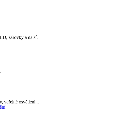
ID, žárovky a další.
.
, veřejné osvětlení...
ění