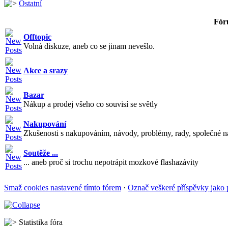
Ostatní
Fór
Offtopic
Volná diskuze, aneb co se jinam nevešlo.
Akce a srazy
Bazar
Nákup a prodej všeho co souvisí se světly
Nakupování
Zkušenosti s nakupováním, návody, problémy, rady, společné n
Soutěže ...
... aneb proč si trochu nepotrápit mozkové flashazávity
Smaž cookies nastavené tímto fórem
·
Označ veškeré příspěvky jako 
Statistika fóra