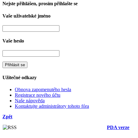
Nejste přihlášen, prosím přihlašte se
Vaše uživatelské jméno
Vaše heslo
Užitečné odkazy
Obnova zapomenutého hesla
Registrace nového účtu
Naše nápověda
Kontaktujte administrátory tohoto fóra
Zpět
PDA verze