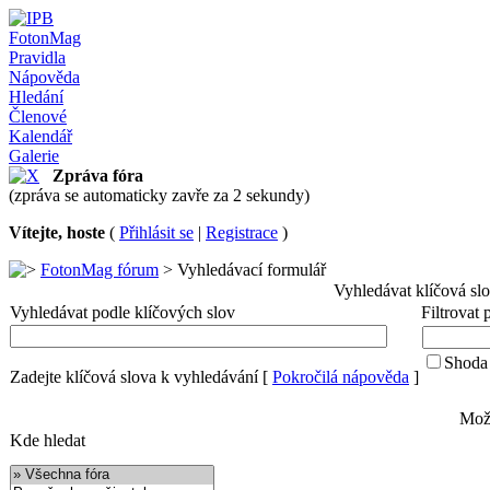
FotonMag
Pravidla
Nápověda
Hledání
Členové
Kalendář
Galerie
Zpráva fóra
(zpráva se automaticky zavře za 2 sekundy)
Vítejte, hoste
(
Přihlásit se
|
Registrace
)
FotonMag fórum
> Vyhledávací formulář
Vyhledávat klíčová sl
Vyhledávat podle klíčových slov
Filtrovat
Shoda 
Zadejte klíčová slova k vyhledávání
[
Pokročilá nápověda
]
Možn
Kde hledat