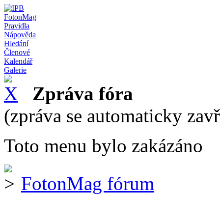
FotonMag
Pravidla
Nápověda
Hledání
Členové
Kalendář
Galerie
Zpráva fóra
(zpráva se automaticky zav
Toto menu bylo zakázáno
FotonMag fórum