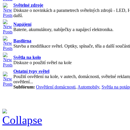
Světelné zdroje
Diskuze o novinkách a parametrech světelných zdrojů - LED, 
další.
Napájení
Baterie, akumulátory, nabíječky a napájecí elektronika.
Bastlírna
Stavba a modifikace světel. Optiky, spínače, těla a další součásti
Světla na kolo
Diskuze o použití světel na kole
Ostatní typy světel
Použití osvětlení na kole, v autech, domácnosti, světelné reklam
osvětlení...
Subfórum:
Osvětlení domácnosti
,
Automobily
,
Světla na potáp