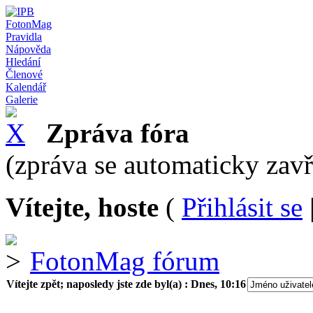
FotonMag
Pravidla
Nápověda
Hledání
Členové
Kalendář
Galerie
Zpráva fóra
(zpráva se automaticky zav
Vítejte, hoste
(
Přihlásit se
FotonMag fórum
Vítejte zpět; naposledy jste zde byl(a) :
Dnes, 10:16