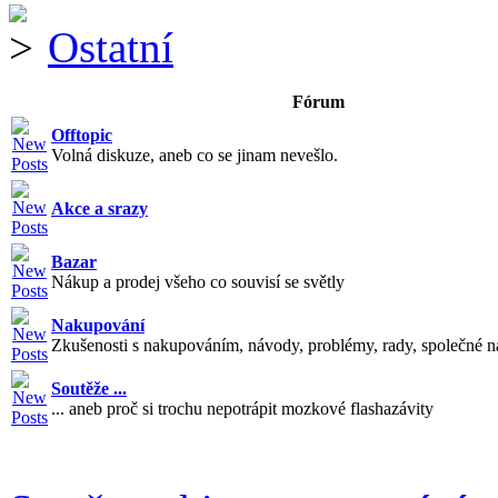
Ostatní
Fórum
Offtopic
Volná diskuze, aneb co se jinam nevešlo.
Akce a srazy
Bazar
Nákup a prodej všeho co souvisí se světly
Nakupování
Zkušenosti s nakupováním, návody, problémy, rady, společné n
Soutěže ...
... aneb proč si trochu nepotrápit mozkové flashazávity