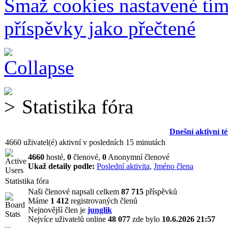
Smaž cookies nastavené tí
příspěvky jako přečtené
Statistika fóra
Dnešní aktivní t
4660 uživatel(é) aktivní v posledních 15 minutách
4660
hosté,
0
členové,
0
Anonymní členové
Ukaž detaily podle:
Poslední aktivita
,
Jméno člena
Statistika fóra
Naši členové napsali celkem
87 715
příspěvků
Máme
1 412
registrovaných členů
Nejnovější člen je
junglik
Nejvíce uživatelů online
48 077
zde bylo
10.6.2026 21:57