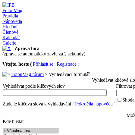
FotonMag
Pravidla
Nápověda
Hledání
Členové
Kalendář
Galerie
Zpráva fóra
(zpráva se automaticky zavře za 2 sekundy)
Vítejte, hoste
(
Přihlásit se
|
Registrace
)
FotonMag fórum
> Vyhledávací formulář
Vyhledávat klíčová sl
Vyhledávat podle klíčových slov
Filtrovat
Shoda 
Zadejte klíčová slova k vyhledávání
[
Pokročilá nápověda
]
Možn
Kde hledat