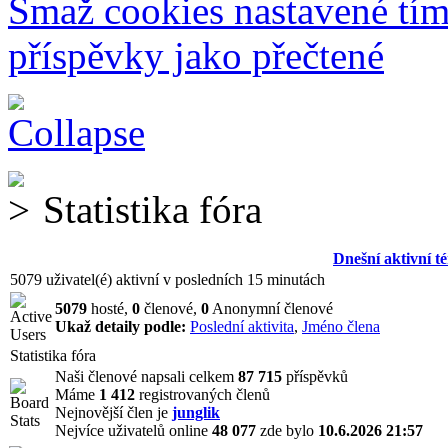
Smaž cookies nastavené tí
příspěvky jako přečtené
Statistika fóra
Dnešní aktivní t
5079 uživatel(é) aktivní v posledních 15 minutách
5079
hosté,
0
členové,
0
Anonymní členové
Ukaž detaily podle:
Poslední aktivita
,
Jméno člena
Statistika fóra
Naši členové napsali celkem
87 715
příspěvků
Máme
1 412
registrovaných členů
Nejnovější člen je
junglik
Nejvíce uživatelů online
48 077
zde bylo
10.6.2026 21:57