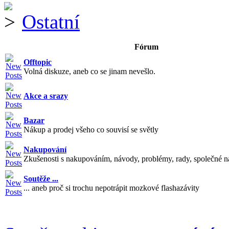
Ostatní
Fórum
Offtopic
Volná diskuze, aneb co se jinam nevešlo.
Akce a srazy
Bazar
Nákup a prodej všeho co souvisí se světly
Nakupování
Zkušenosti s nakupováním, návody, problémy, rady, společné n
Soutěže ...
... aneb proč si trochu nepotrápit mozkové flashazávity