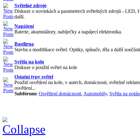
Světelné zdroje
Diskuze o novinkách a parametrech světelných zdrojů - LED, 
další.
Napájení
Baterie, akumulátory, nabíječky a napájecí elektronika.
Bastlírna
Stavba a modifikace světel. Optiky, spínače, těla a další součásti
Světla na kolo
Diskuze o použití světel na kole
Ostatní typy světel
Použití osvětlení na kole, v autech, domácnosti, světelné reklam
osvětlení...
Subfórum:
Osvětlení domácnosti
,
Automobily
,
Světla na potáp