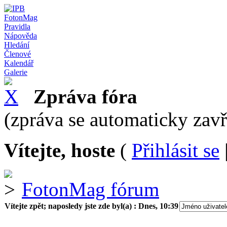
FotonMag
Pravidla
Nápověda
Hledání
Členové
Kalendář
Galerie
Zpráva fóra
(zpráva se automaticky zav
Vítejte, hoste
(
Přihlásit se
FotonMag fórum
Vítejte zpět; naposledy jste zde byl(a) :
Dnes, 10:39