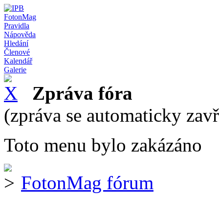
FotonMag
Pravidla
Nápověda
Hledání
Členové
Kalendář
Galerie
Zpráva fóra
(zpráva se automaticky zav
Toto menu bylo zakázáno
FotonMag fórum