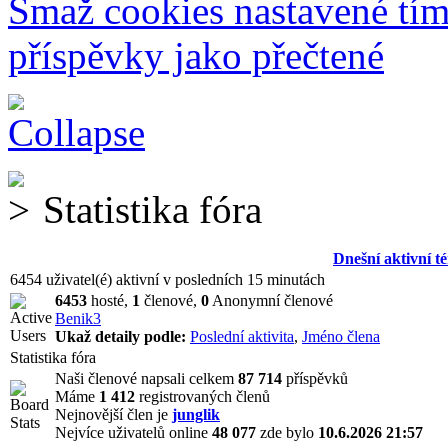
Smaž cookies nastavené tí
příspěvky jako přečtené
Statistika fóra
Dnešní aktivní t
6454 uživatel(é) aktivní v posledních 15 minutách
6453
hosté,
1
členové,
0
Anonymní členové
Benik3
Ukaž detaily podle:
Poslední aktivita
,
Jméno člena
Statistika fóra
Naši členové napsali celkem
87 714
příspěvků
Máme
1 412
registrovaných členů
Nejnovější člen je
junglik
Nejvíce uživatelů online
48 077
zde bylo
10.6.2026 21:57