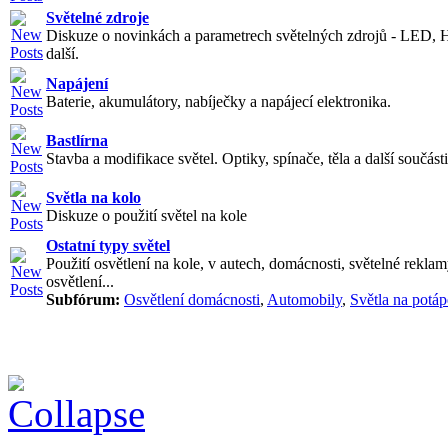
Světelné zdroje
Diskuze o novinkách a parametrech světelných zdrojů - LED, 
další.
Napájení
Baterie, akumulátory, nabíječky a napájecí elektronika.
Bastlírna
Stavba a modifikace světel. Optiky, spínače, těla a další součásti
Světla na kolo
Diskuze o použití světel na kole
Ostatní typy světel
Použití osvětlení na kole, v autech, domácnosti, světelné reklam
osvětlení...
Subfórum:
Osvětlení domácnosti
,
Automobily
,
Světla na potáp