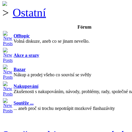
Ostatní
Fórum
Offtopic
Volná diskuze, aneb co se jinam nevešlo.
Akce a srazy
Bazar
Nákup a prodej všeho co souvisí se světly
Nakupování
Zkušenosti s nakupováním, návody, problémy, rady, společné n
Soutěže ...
... aneb proč si trochu nepotrápit mozkové flashazávity