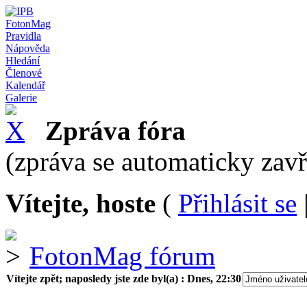
FotonMag
Pravidla
Nápověda
Hledání
Členové
Kalendář
Galerie
Zpráva fóra
(zpráva se automaticky zav
Vítejte, hoste
(
Přihlásit se
FotonMag fórum
Vítejte zpět; naposledy jste zde byl(a) :
Dnes, 22:30