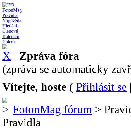
FotonMag
Pravidla
Nápověda
Hledání
Členové
Kalendář
Galerie
Zpráva fóra
(zpráva se automaticky zav
Vítejte, hoste
(
Přihlásit se
FotonMag fórum
> Pravi
Pravidla