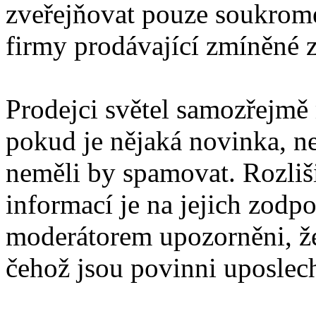
zveřejňovat pouze soukromé
firmy prodávající zmíněné z
Prodejci světel samozřejmě
pokud je nějaká novinka, ne
neměli by spamovat. Rozli
informací je na jejich zodp
moderátorem upozorněni, že
čehož jsou povinni uposlec