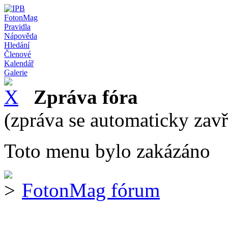
FotonMag
Pravidla
Nápověda
Hledání
Členové
Kalendář
Galerie
Zpráva fóra
(zpráva se automaticky zav
Toto menu bylo zakázáno
FotonMag fórum