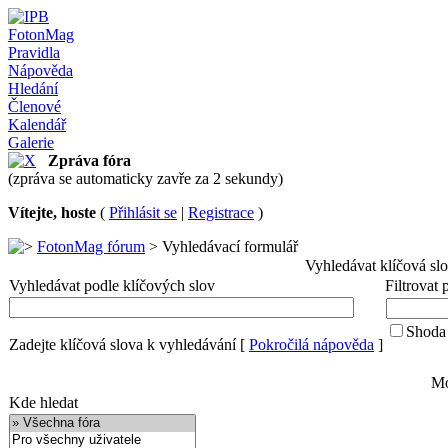
FotonMag
Pravidla
Nápověda
Hledání
Členové
Kalendář
Galerie
Zpráva fóra
(zpráva se automaticky zavře za 2 sekundy)
Vítejte, hoste
(
Přihlásit se
|
Registrace
)
FotonMag fórum
> Vyhledávací formulář
Vyhledávat klíčová sl
Vyhledávat podle klíčových slov
Filtrovat
Shoda 
Zadejte klíčová slova k vyhledávání
[
Pokročilá nápověda
]
Mo
Kde hledat