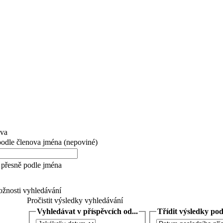
ova
 podle členova jména (nepoviné)
přesně podle jména
žnosti vyhledávání
Pročistit výsledky vyhledávání
Vyhledávat v příspěvcích od...
Třídit výsledky podl