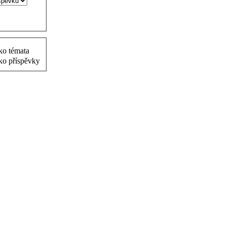
ko témata
ko příspěvky