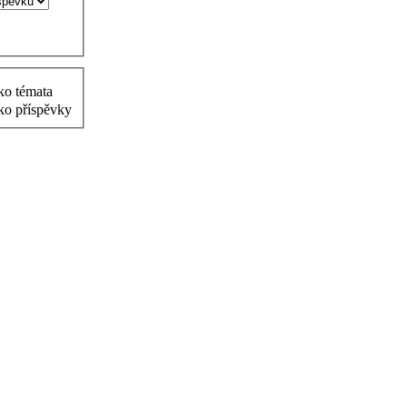
ko témata
ko příspěvky