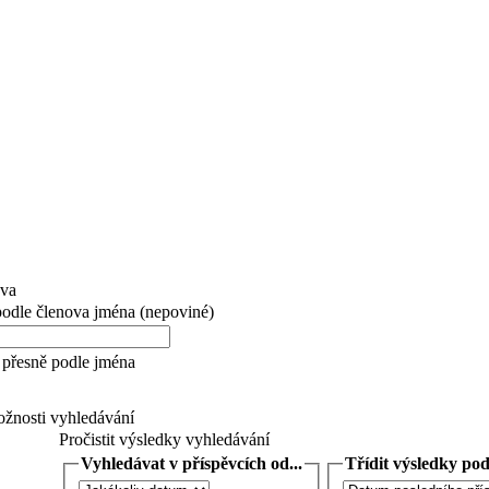
ova
 podle členova jména (nepoviné)
přesně podle jména
žnosti vyhledávání
Pročistit výsledky vyhledávání
Vyhledávat v příspěvcích od...
Třídit výsledky podl