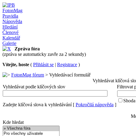
FotonMag
Pravidla
Nápověda
Hledání
Členové
Kalendář
Galerie
Zpráva fóra
(zpráva se automaticky zavře za 2 sekundy)
Vítejte, hoste
(
Přihlásit se
|
Registrace
)
FotonMag fórum
> Vyhledávací formulář
Vyhledávat klíčová sl
Vyhledávat podle klíčových slov
Filtrovat
Shoda 
Zadejte klíčová slova k vyhledávání
[
Pokročilá nápověda
]
Mo
Kde hledat