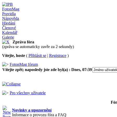
FotonMag
Pravidla
Nápověda
Hledání
Členové
Kalendář
Galerie
Zpráva fóra
(zpráva se automaticky zavře za 2 sekundy)
Vítejte, hoste
(
Přihlásit se
|
Registrace
)
FotonMag fórum
Vítejte zpět; naposledy jste zde byl(a) :
Dnes, 07:39
Pro všechny uživatele
Fó
Novinky a upozornění
Informace o provozu fóra a FAQ