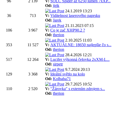
96
2 139
V:
SOLC Spider až 6250 lumen 7xXP...
Od:
jirik
24.1.2019 13:23
36
713
V:
Viditelnost laserového paprsku
Od:
Jarek
21.11.2023 07:15
106
3 967
V:
Co je zač XHP90.2 ?
Od:
therion
2.10.2025 11:03
353
11 527
V:
AKTUÁLNE: 18650 najlepšie čo s...
Od:
therion
28.4.2026 12:21
517
12 264
V:
Lucifer výkonná čelovka 2xXM-L...
Od:
sirpetr
9.7.2024 20:13
129
3 368
V:
Ideální světlo na kolo
Od:
Kolbaba71
29.7.2025 10:52
110
2 520
V:
"Žárovka" s externím zdrojem s...
Od:
therion