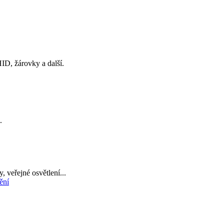
ID, žárovky a další.
.
, veřejné osvětlení...
ění