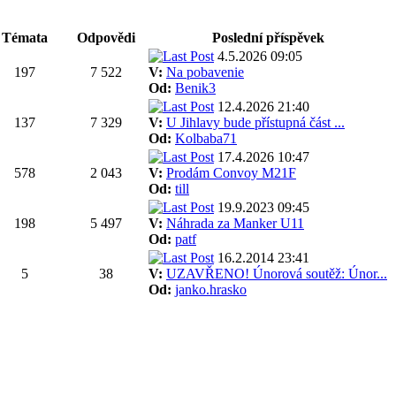
Témata
Odpovědi
Poslední příspěvek
4.5.2026 09:05
197
7 522
V:
Na pobavenie
Od:
Benik3
12.4.2026 21:40
137
7 329
V:
U Jihlavy bude přístupná část ...
Od:
Kolbaba71
17.4.2026 10:47
578
2 043
V:
Prodám Convoy M21F
Od:
till
19.9.2023 09:45
198
5 497
V:
Náhrada za Manker U11
Od:
patf
16.2.2014 23:41
5
38
V:
UZAVŘENO! Únorová soutěž: Únor...
Od:
janko.hrasko