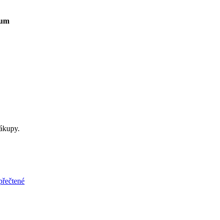
um
ákupy.
přečtené