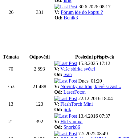
Od:
jirik
30.6.2026 08:17
26
331
V:
Fórum jde do kopru ?
Od:
Benik3
Témata
Odpovědi
Poslední příspěvek
15.8.2025 17:12
70
2 593
V:
Vaše sbírka světel
Od:
ivan
Dnes, 01:20
753
21 488
V:
Novinky na trhu, které si zasl...
Od:
LaserFoton
22.12.2016 18:04
13
123
V:
FlashTorch Mini
Od:
jirik
13.4.2016 07:37
21
392
V:
Hid v praxi
Od:
Snork86
7.5.2025 08:49