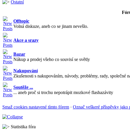
Ostatní
Fór
Offtopic
Volná diskuze, aneb co se jinam nevešlo.
Akce a srazy
Bazar
Nákup a prodej všeho co souvisí se světly
Nakupování
Zkušenosti s nakupováním, návody, problémy, rady, společné n
Soutěže ...
... aneb proč si trochu nepotrápit mozkové flashazávity
Smaž cookies nastavené tímto fórem
·
Označ veškeré příspěvky jako 
Statistika fóra