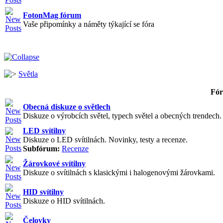
FotonMag fórum
Vaše připomínky a náměty týkající se fóra
Světla
Fó
Obecná diskuze o světlech
Diskuze o výrobcích světel, typech světel a obecných trendech. V
LED svítilny
Diskuze o LED svítilnách. Novinky, testy a recenze.
Subfórum:
Recenze
Žárovkové svítilny
Diskuze o svítilnách s klasickými i halogenovými žárovkami.
HID svítilny
Diskuze o HID svítilnách.
Čelovky