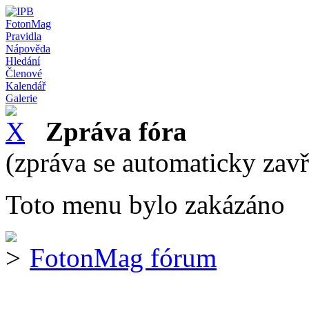
FotonMag
Pravidla
Nápověda
Hledání
Členové
Kalendář
Galerie
Zpráva fóra
(zpráva se automaticky zav
Toto menu bylo zakázáno
FotonMag fórum