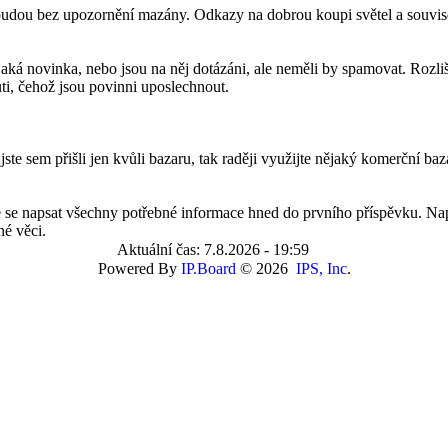
budou bez upozornění mazány. Odkazy na dobrou koupi světel a souvis
aká novinka, nebo jsou na něj dotázáni, ale neměli by spamovat. Rozli
i, čehož jsou povinni uposlechnout.
 jste sem přišli jen kvůli bazaru, tak raději využijte nějaký komerční b
te se napsat všechny potřebné informace hned do prvního příspěvku. Na
né věci.
Aktuální čas: 7.8.2026 - 19:59
Powered By
IP.Board
© 2026
IPS, Inc
.