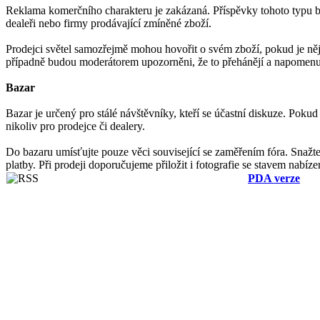
Reklama komerčního charakteru je zakázaná. Příspěvky tohoto typu 
dealeři nebo firmy prodávající zmíněné zboží.
Prodejci světel samozřejmě mohou hovořit o svém zboží, pokud je něj
případně budou moderátorem upozorněni, že to přehánějí a napomenut
Bazar
Bazar je určený pro stálé návštěvníky, kteří se účastní diskuze. Pokud
nikoliv pro prodejce či dealery.
Do bazaru umísťujte pouze věci související se zaměřením fóra. Snaž
platby. Při prodeji doporučujeme přiložit i fotografie se stavem nabíze
PDA verze