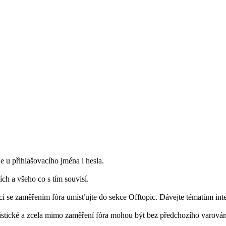
je u přihlašovacího jména i hesla.
ích a všeho co s tím souvisí.
cí se zaměřením fóra umísťujte do sekce Offtopic. Dávejte tématům inte
asistické a zcela mimo zaměření fóra mohou být bez předchozího varová