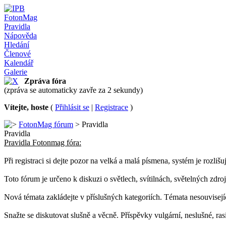
FotonMag
Pravidla
Nápověda
Hledání
Členové
Kalendář
Galerie
Zpráva fóra
(zpráva se automaticky zavře za 2 sekundy)
Vítejte, hoste
(
Přihlásit se
|
Registrace
)
FotonMag fórum
> Pravidla
Pravidla
Pravidla Fotonmag fóra:
Při registraci si dejte pozor na velká a malá písmena, systém je rozlišu
Toto fórum je určeno k diskuzi o světlech, svítilnách, světelných zdroj
Nová témata zakládejte v příslušných kategoriích. Témata nesouvisejí
Snažte se diskutovat slušně a věcně. Příspěvky vulgární, neslušné, r