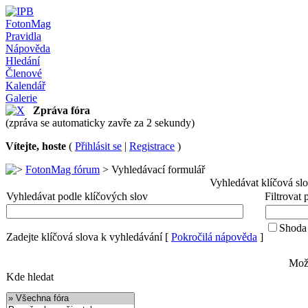
FotonMag
Pravidla
Nápověda
Hledání
Členové
Kalendář
Galerie
Zpráva fóra
(zpráva se automaticky zavře za 2 sekundy)
Vítejte, hoste
(
Přihlásit se
|
Registrace
)
FotonMag fórum
> Vyhledávací formulář
Vyhledávat klíčová sl
Vyhledávat podle klíčových slov
Filtrovat
Shoda 
Zadejte klíčová slova k vyhledávání
[
Pokročilá nápověda
]
Možn
Kde hledat