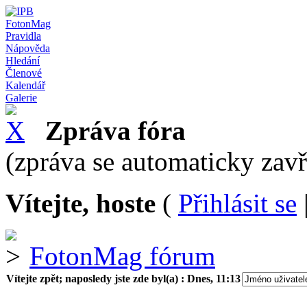
FotonMag
Pravidla
Nápověda
Hledání
Členové
Kalendář
Galerie
Zpráva fóra
(zpráva se automaticky zav
Vítejte, hoste
(
Přihlásit se
FotonMag fórum
Vítejte zpět; naposledy jste zde byl(a) :
Dnes, 11:13