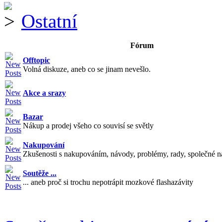
Ostatní
Fórum
Offtopic
Volná diskuze, aneb co se jinam nevešlo.
Akce a srazy
Bazar
Nákup a prodej všeho co souvisí se světly
Nakupování
Zkušenosti s nakupováním, návody, problémy, rady, společné n
Soutěže ...
... aneb proč si trochu nepotrápit mozkové flashazávity