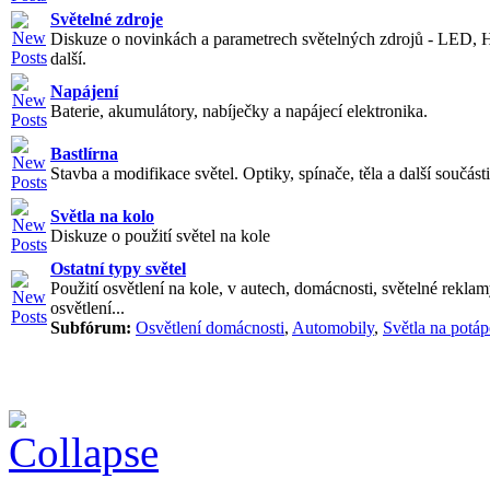
Světelné zdroje
Diskuze o novinkách a parametrech světelných zdrojů - LED, 
další.
Napájení
Baterie, akumulátory, nabíječky a napájecí elektronika.
Bastlírna
Stavba a modifikace světel. Optiky, spínače, těla a další součásti
Světla na kolo
Diskuze o použití světel na kole
Ostatní typy světel
Použití osvětlení na kole, v autech, domácnosti, světelné reklam
osvětlení...
Subfórum:
Osvětlení domácnosti
,
Automobily
,
Světla na potáp