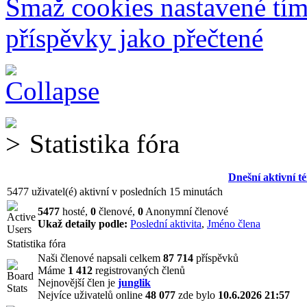
Smaž cookies nastavené tí
příspěvky jako přečtené
Statistika fóra
Dnešní aktivní t
5477 uživatel(é) aktivní v posledních 15 minutách
5477
hosté,
0
členové,
0
Anonymní členové
Ukaž detaily podle:
Poslední aktivita
,
Jméno člena
Statistika fóra
Naši členové napsali celkem
87 714
příspěvků
Máme
1 412
registrovaných členů
Nejnovější člen je
junglik
Nejvíce uživatelů online
48 077
zde bylo
10.6.2026 21:57