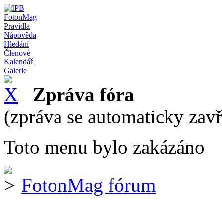
FotonMag
Pravidla
Nápověda
Hledání
Členové
Kalendář
Galerie
Zpráva fóra
(zpráva se automaticky zav
Toto menu bylo zakázáno
FotonMag fórum