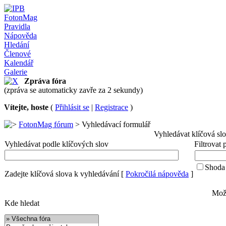
FotonMag
Pravidla
Nápověda
Hledání
Členové
Kalendář
Galerie
Zpráva fóra
(zpráva se automaticky zavře za 2 sekundy)
Vítejte, hoste
(
Přihlásit se
|
Registrace
)
FotonMag fórum
> Vyhledávací formulář
Vyhledávat klíčová sl
Vyhledávat podle klíčových slov
Filtrovat
Shoda 
Zadejte klíčová slova k vyhledávání
[
Pokročilá nápověda
]
Možn
Kde hledat