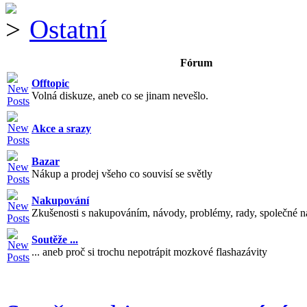
Ostatní
Fórum
Offtopic
Volná diskuze, aneb co se jinam nevešlo.
Akce a srazy
Bazar
Nákup a prodej všeho co souvisí se světly
Nakupování
Zkušenosti s nakupováním, návody, problémy, rady, společné n
Soutěže ...
... aneb proč si trochu nepotrápit mozkové flashazávity