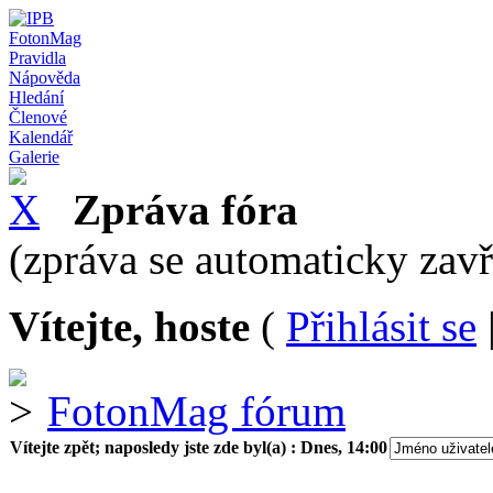
FotonMag
Pravidla
Nápověda
Hledání
Členové
Kalendář
Galerie
Zpráva fóra
(zpráva se automaticky zav
Vítejte, hoste
(
Přihlásit se
FotonMag fórum
Vítejte zpět; naposledy jste zde byl(a) :
Dnes, 14:00