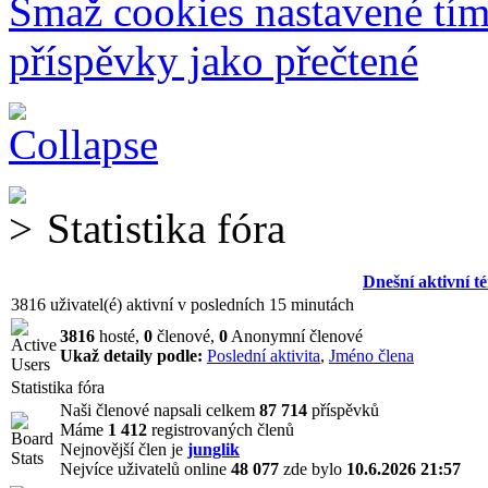
Smaž cookies nastavené tí
příspěvky jako přečtené
Statistika fóra
Dnešní aktivní t
3816 uživatel(é) aktivní v posledních 15 minutách
3816
hosté,
0
členové,
0
Anonymní členové
Ukaž detaily podle:
Poslední aktivita
,
Jméno člena
Statistika fóra
Naši členové napsali celkem
87 714
příspěvků
Máme
1 412
registrovaných členů
Nejnovější člen je
junglik
Nejvíce uživatelů online
48 077
zde bylo
10.6.2026 21:57