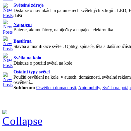
Světelné zdroje
Diskuze o novinkách a parametrech světelných zdrojů - LED, 
další.
Napájení
Baterie, akumulátory, nabíječky a napájecí elektronika.
Bastlírna
Stavba a modifikace světel. Optiky, spínače, těla a další součásti
Světla na kolo
Diskuze o použití světel na kole
Ostatní typy světel
Použití osvětlení na kole, v autech, domácnosti, světelné reklam
osvětlení...
Subfórum:
Osvětlení domácnosti
,
Automobily
,
Světla na potáp