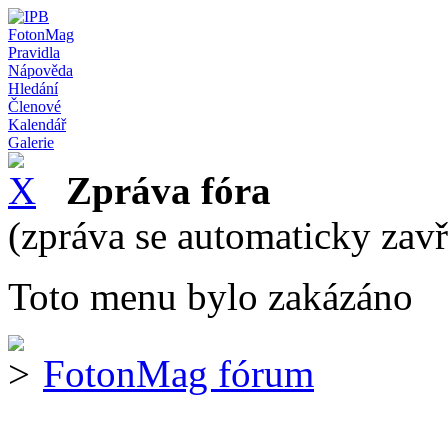
FotonMag
Pravidla
Nápověda
Hledání
Členové
Kalendář
Galerie
Zpráva fóra
(zpráva se automaticky zav
Toto menu bylo zakázáno
FotonMag fórum