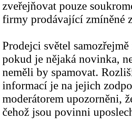
zveřejňovat pouze soukromé
firmy prodávající zmíněné z
Prodejci světel samozřejmě
pokud je nějaká novinka, ne
neměli by spamovat. Rozli
informací je na jejich zodp
moderátorem upozorněni, že
čehož jsou povinni uposlec