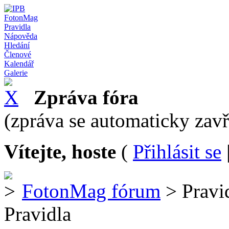
FotonMag
Pravidla
Nápověda
Hledání
Členové
Kalendář
Galerie
Zpráva fóra
(zpráva se automaticky zav
Vítejte, hoste
(
Přihlásit se
FotonMag fórum
> Pravi
Pravidla