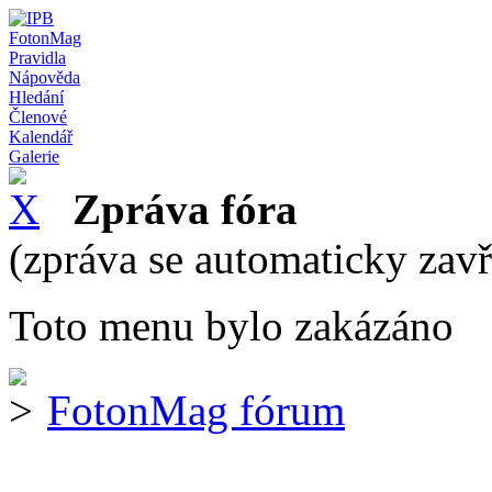
FotonMag
Pravidla
Nápověda
Hledání
Členové
Kalendář
Galerie
Zpráva fóra
(zpráva se automaticky zav
Toto menu bylo zakázáno
FotonMag fórum