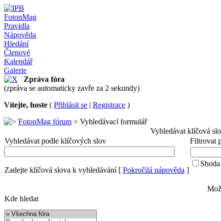
FotonMag
Pravidla
Nápověda
Hledání
Členové
Kalendář
Galerie
Zpráva fóra
(zpráva se automaticky zavře za 2 sekundy)
Vítejte, hoste
(
Přihlásit se
|
Registrace
)
FotonMag fórum
> Vyhledávací formulář
Vyhledávat klíčová sl
Vyhledávat podle klíčových slov
Filtrovat
Shoda 
Zadejte klíčová slova k vyhledávání
[
Pokročilá nápověda
]
Možn
Kde hledat