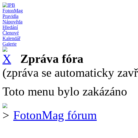
FotonMag
Pravidla
Nápověda
Hledání
Členové
Kalendář
Galerie
Zpráva fóra
(zpráva se automaticky zav
Toto menu bylo zakázáno
FotonMag fórum