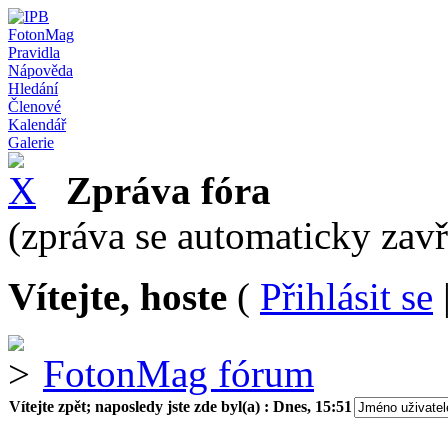
FotonMag
Pravidla
Nápověda
Hledání
Členové
Kalendář
Galerie
Zpráva fóra
(zpráva se automaticky zav
Vítejte, hoste
(
Přihlásit se
FotonMag fórum
Vítejte zpět; naposledy jste zde byl(a) :
Dnes, 15:51