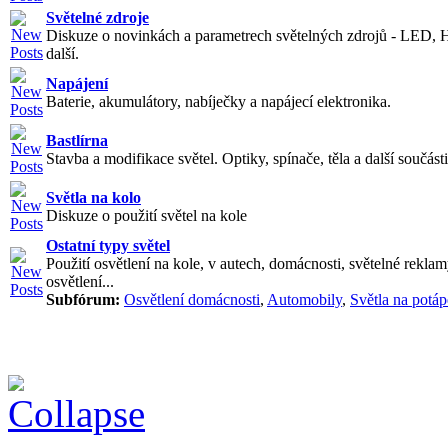
Světelné zdroje
Diskuze o novinkách a parametrech světelných zdrojů - LED, 
další.
Napájení
Baterie, akumulátory, nabíječky a napájecí elektronika.
Bastlírna
Stavba a modifikace světel. Optiky, spínače, těla a další součásti
Světla na kolo
Diskuze o použití světel na kole
Ostatní typy světel
Použití osvětlení na kole, v autech, domácnosti, světelné reklam
osvětlení...
Subfórum:
Osvětlení domácnosti
,
Automobily
,
Světla na potáp