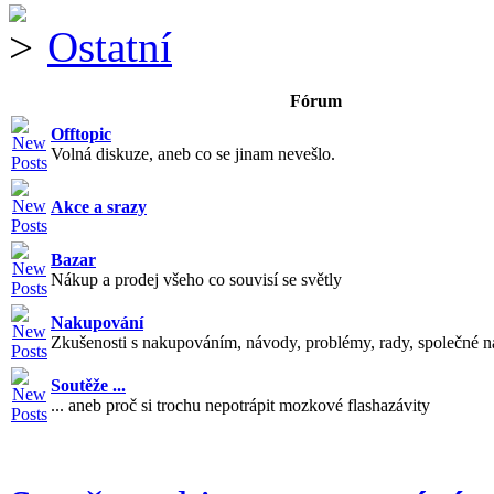
Ostatní
Fórum
Offtopic
Volná diskuze, aneb co se jinam nevešlo.
Akce a srazy
Bazar
Nákup a prodej všeho co souvisí se světly
Nakupování
Zkušenosti s nakupováním, návody, problémy, rady, společné n
Soutěže ...
... aneb proč si trochu nepotrápit mozkové flashazávity