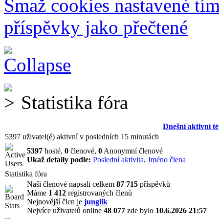
Smaž cookies nastavené tí
příspěvky jako přečtené
Statistika fóra
Dnešní aktivní t
5397 uživatel(é) aktivní v posledních 15 minutách
5397
hosté,
0
členové,
0
Anonymní členové
Ukaž detaily podle:
Poslední aktivita
,
Jméno člena
Statistika fóra
Naši členové napsali celkem
87 715
příspěvků
Máme
1 412
registrovaných členů
Nejnovější člen je
junglik
Nejvíce uživatelů online
48 077
zde bylo
10.6.2026 21:57