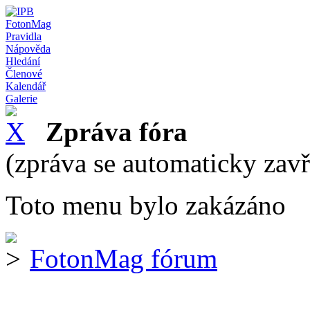
FotonMag
Pravidla
Nápověda
Hledání
Členové
Kalendář
Galerie
Zpráva fóra
(zpráva se automaticky zav
Toto menu bylo zakázáno
FotonMag fórum