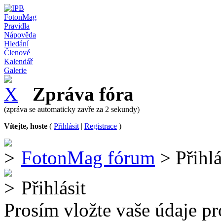
FotonMag
Pravidla
Nápověda
Hledání
Členové
Kalendář
Galerie
Zpráva fóra
(zpráva se automaticky zavře za 2 sekundy)
Vítejte, hoste
(
Přihlásit
|
Registrace
)
FotonMag fórum
> Přihlá
Přihlásit
Prosím vložte vaše údaje pr