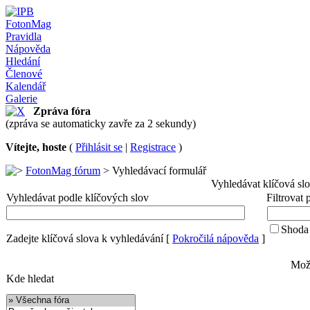
FotonMag
Pravidla
Nápověda
Hledání
Členové
Kalendář
Galerie
Zpráva fóra
(zpráva se automaticky zavře za 2 sekundy)
Vítejte, hoste
(
Přihlásit se
|
Registrace
)
FotonMag fórum
> Vyhledávací formulář
Vyhledávat klíčová sl
Vyhledávat podle klíčových slov
Filtrovat
Shoda 
Zadejte klíčová slova k vyhledávání
[
Pokročilá nápověda
]
Možn
Kde hledat