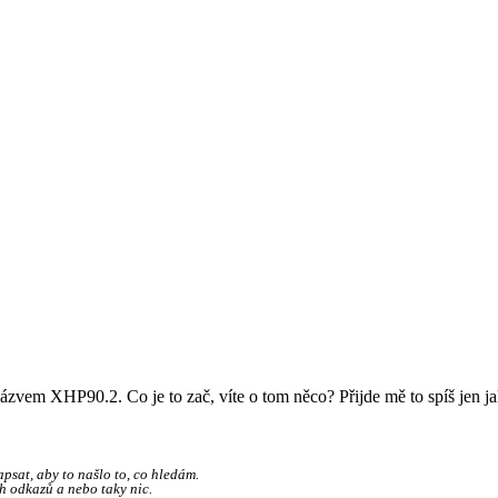
ázvem XHP90.2. Co je to zač, víte o tom něco? Přijde mě to spíš jen j
psat, aby to našlo to, co hledám.
h odkazů a nebo taky nic.