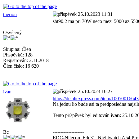
25.10.2023 11:31
therion
sbt90.2 ma pri 70W neco mezi 5000 az 5500
Osvícený
Skupina: Člen
Příspěvků: 128
Registrován: 2.11.2018
Člen číslo: 16 620
25.10.2023 16:27
ivan
https://de.aliexpress.com/item/1005001664
Na jednu lio bude asi ta predposledna najsil
Tento příspěvek byl editován
ivan
: 25.10.2
Bc
--------------------
EDC-Nitecore Edc31, Nightwatch A54 P