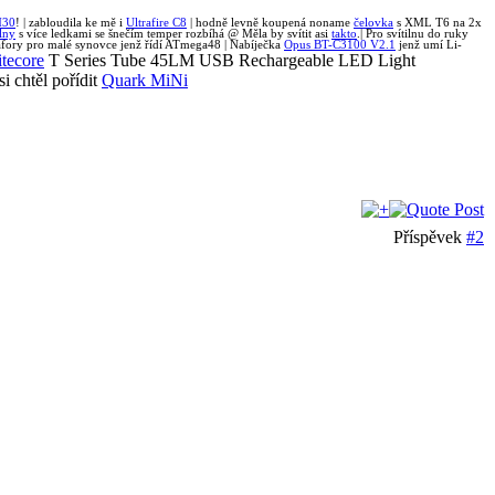
M30
! | zabloudila ke mě i
Ultrafire C8
| hodně levně koupená noname
čelovka
s XML T6 na 2x
ilny
s více ledkami se šnečím temper rozbíhá @ Měla by svítit asi
takto
.| Pro svítilnu do ruky
fory pro malé synovce jenž řídí ATmega48 | Nabíječka
Opus BT-C3100 V2.1
jenž umí Li-
tecore
T Series Tube 45LM USB Rechargeable LED Light
i chtěl pořídit
Quark MiNi
Příspěvek
#2