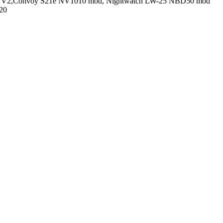
ro V2,Convoy S21e NV1010 mod, Nightwatch LW-25 NBD50 mod
20