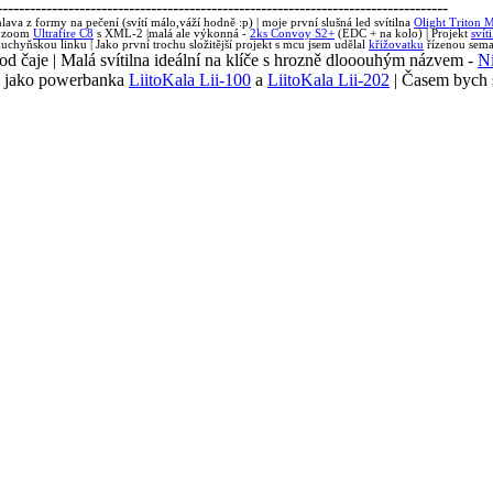
----------------------------------------------------------------------------------
lava z formy na pečení (svítí málo,váží hodně :p) | moje první slušná led svítilna
Olight Triton 
ý zoom
Ultrafire C8
s XML-2 |malá ale výkonná -
2ks Convoy S2+
(EDC + na kolo) | Projekt
svít
chyňskou linku | Jako první trochu složitější projekt s mcu jsem udělal
křižovatku
řízenou sema
 od čaje | Malá svítilna ideální na klíče s hrozně dlooouhým názvem -
Ni
m jako powerbanka
LiitoKala Lii-100
a
LiitoKala Lii-202
| Časem bych s