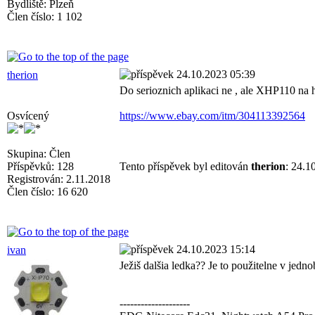
Bydliště: Plzeň
Člen číslo: 1 102
24.10.2023 05:39
therion
Do serioznich aplikaci ne , ale XHP110 na h
Osvícený
https://www.ebay.com/itm/304113392564
Skupina: Člen
Příspěvků: 128
Tento příspěvek byl editován
therion
: 24.1
Registrován: 2.11.2018
Člen číslo: 16 620
24.10.2023 15:14
ivan
Ježiš dalšia ledka?? Je to použitelne v jedn
--------------------