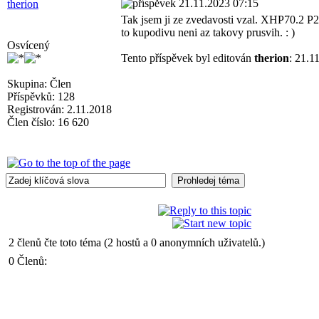
21.11.2023 07:15
therion
Tak jsem ji ze zvedavosti vzal. XHP70.2 P
to kupodivu neni az takovy prusvih. : )
Osvícený
Tento příspěvek byl editován
therion
: 21.1
Skupina: Člen
Příspěvků: 128
Registrován: 2.11.2018
Člen číslo: 16 620
2 členů čte toto téma (2 hostů a 0 anonymních uživatelů.)
0 Členů: