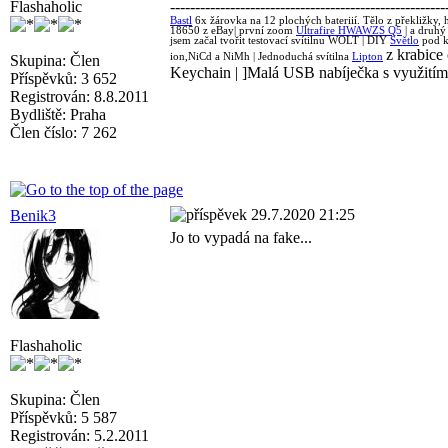
Flashaholic
-------------------------------------------------------
Bastl
6x žárovka na 12 plochých bateriií. Tělo z překližky, h
18650 z eBay| první zoom
Ultrafire HWAWZS Q5
| a druh
jsem začal tvořit testovací svítilnu WOLT | DIY
Světlo
pod ku
z krabice
ion,NiCd a NiMh | Jednoduchá svítilna
Lipton
Skupina: Člen
Keychain | ]Malá USB nabíječka s využití
Příspěvků: 3 652
Registrován: 8.8.2011
Bydliště: Praha
Člen číslo: 7 262
29.7.2020 21:25
Benik3
Jo to vypadá na fake...
Flashaholic
Skupina: Člen
Příspěvků: 5 587
Registrován: 5.2.2011