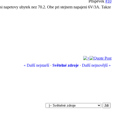
Příspěvek
#10
si napetovy ubytek nez 70.2. Obe pri stejnem napajeni 6V/3A. Takze
« Další nejstarší
·
Světelné zdroje
·
Další nejnovější »