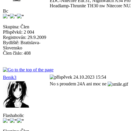
EDC-Nitecore Edc31, Nightwatch A54 P
Headlamp-Thrunite TH30 nw Nitecore NU
Bc
Skupina: Člen
Příspěvků: 2 004
Registrován: 29.9.2009
Bydliště: Bratislava-
Slovensko
Člen číslo: 408
24.10.2023 15:54
Benik3
No s proudem 24A ani moc ne
Flashaholic