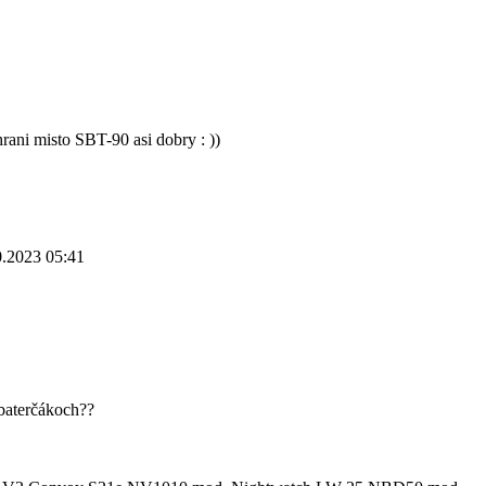
rani misto SBT-90 asi dobry : ))
0.2023 05:41
obaterčákoch??