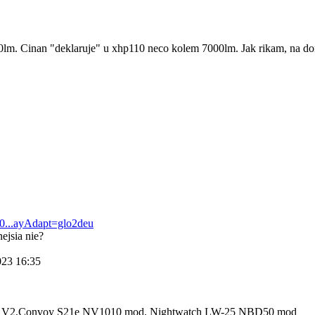
lm. Cinan "deklaruje" u xhp110 neco kolem 7000lm. Jak rikam, na do
30...ayAdapt=glo2deu
nejsia nie?
023 16:35
ro V2,Convoy S21e NV1010 mod, Nightwatch LW-25 NBD50 mod