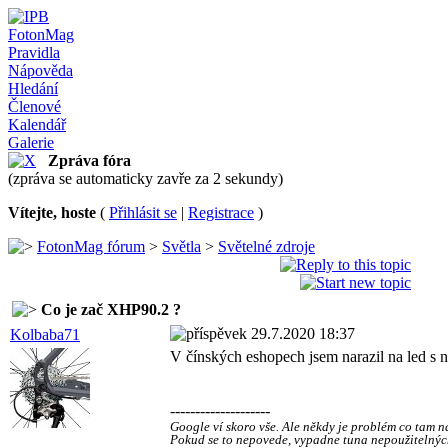
FotonMag
Pravidla
Nápověda
Hledání
Členové
Kalendář
Galerie
Zpráva fóra
(zpráva se automaticky zavře za 2 sekundy)
Vítejte, hoste
(
Přihlásit se
|
Registrace
)
FotonMag fórum
>
Světla
>
Světelné zdroje
Co je zač XHP90.2 ?
29.7.2020 18:37
Kolbaba71
V čínských eshopech jsem narazil na led s n
--------------------
Google ví skoro vše. Ale někdy je problém co tam na
Pokud se to nepovede, vypadne tuna nepoužitelnýc