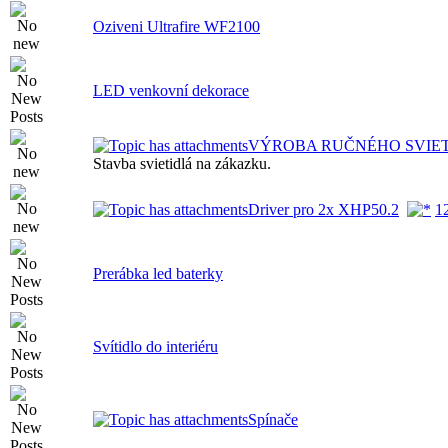
Oziveni Ultrafire WF2100
LED venkovní dekorace
VÝROBA RUČNÉHO SVIE
Stavba svietidlá na zákazku.
Driver pro 2x XHP50.2
1
Prerábka led baterky
Svítidlo do interiéru
Spínače