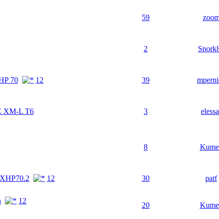
59
zoo
2
Snork
HP 70
1
2
39
mperni
 XM-L T6
3
elessa
8
Kume
x XHP70.2
1
2
30
patf
h
1
2
20
Kume