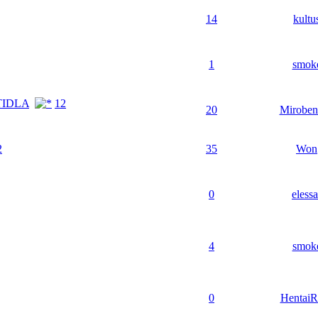
14
kultu
1
smok
TIDLA
1
2
20
Miroben
2
35
Won
0
elessa
4
smok
0
HentaiR