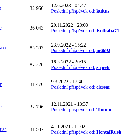
12.6.2023 - 04:47
s
32 960
Poslední příspěvek od:
kultus
20.11.2022 - 23:03
e
36 043
Poslední příspěvek od:
Kolbaba71
23.9.2022 - 15:22
axx
85 567
Poslední příspěvek od:
m6692
18.3.2022 - 20:15
87 226
Poslední příspěvek od:
sirpetr
9.3.2022 - 17:40
r
31 476
Poslední příspěvek od:
elessar
12.11.2021 - 13:37
e
32 796
Poslední příspěvek od:
Tommu
4.11.2021 - 11:02
ush
31 587
Poslední příspěvek od:
HentaiRush