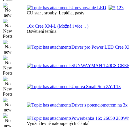
Upevnovanie LED
1
2
3
CU star , srouby, Lepidla, pasty
10x Cree XM-L (Možná i více... )
Osvětlení terária
Driver pro Power LED Cree X
SUNWAYMAN T40CS CREE
Úprava Small Sun ZY-T13
Driver s potenciometrem na 3
Powerbanka 16x 26650 280W
Využití levně nakoupených článků