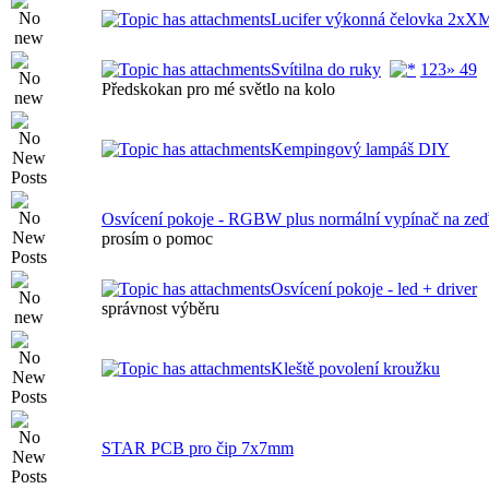
Lucifer výkonná čelovka 2xX
Svítilna do ruky
1
2
3
» 49
Předskokan pro mé světlo na kolo
Kempingový lampáš DIY
Osvícení pokoje - RGBW plus normální vypínač na ze
prosím o pomoc
Osvícení pokoje - led + driver
správnost výběru
Kleště povolení kroužku
STAR PCB pro čip 7x7mm