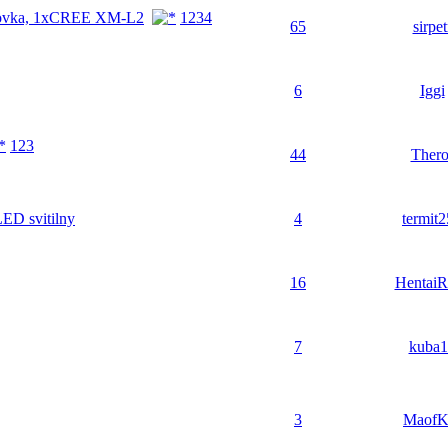
čelovka, 1xCREE XM-L2
1
2
3
4
65
sirpet
6
Iggi
1
2
3
44
Thero
LED svitilny
4
termit
16
HentaiR
7
kuba1
3
Maof