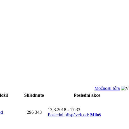
Možnosti fóra
ožil
Shlédnuto
Poslední akce
13.3.2018 - 17:33
ed
296 343
Poslední příspěvek od:
Miloš