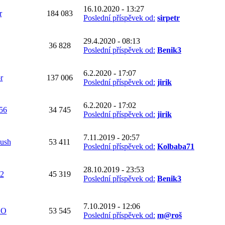
16.10.2020 - 13:27
r
184 083
Poslední příspěvek od:
sirpetr
29.4.2020 - 08:13
36 828
Poslední příspěvek od:
Benik3
6.2.2020 - 17:07
r
137 006
Poslední příspěvek od:
jirik
6.2.2020 - 17:02
256
34 745
Poslední příspěvek od:
jirik
7.11.2019 - 20:57
ush
53 411
Poslední příspěvek od:
Kolbaba71
28.10.2019 - 23:53
2
45 319
Poslední příspěvek od:
Benik3
7.10.2019 - 12:06
KO
53 545
Poslední příspěvek od:
m@roš