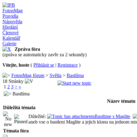
FotonMag
Pravidla
Nápověda
Hledání
Členové
Kalendář
Galerie
Zpráva fóra
(zpráva se automaticky zavře za 2 sekundy)
Vítejte, hoste
(
Přihlásit se
|
Registrace
)
FotonMag fórum
>
Světla
>
Bastlírna
18 Stránky
1
2
3
>
»
Bastlírna
Název tématu
Důležitá témata
Důležité:
Bastlime s Maglite
aneb vse o bastleni Maglite a jejich klonu na jednom mis
Témata fóra