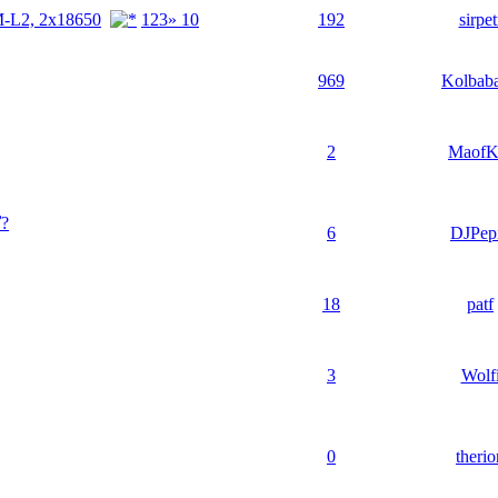
M-L2, 2x18650
1
2
3
» 10
192
sirpet
969
Kolbab
2
Maof
ď?
6
DJPep
18
patf
3
Wolf
0
therio