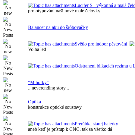
Lucifer S - výkonná a malá 
prototypování naší nové malé čelovky
Balancer na aku do šróbovačky
Světlo pro indoor pěstování
Volba led
Odstraneni blikacich rezimu u 
"Mlhofky"
...neverending story...
Optika
konstrukce optické soustavy
Prerábka starej baterky
aneb keď je prístup k CNC, tak sa všetko dá