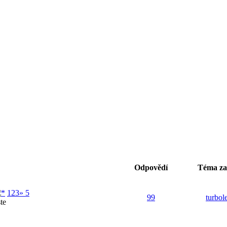
Odpovědí
Téma zal
1
2
3
» 5
99
turbol
te