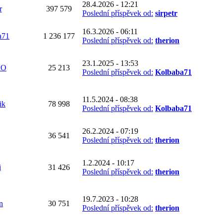
28.4.2026 - 12:21
r
397 579
Poslední příspěvek od:
sirpetr
16.3.2026 - 06:11
a71
1 236 177
Poslední příspěvek od:
therion
23.1.2025 - 13:53
KO
25 213
Poslední příspěvek od:
Kolbaba71
11.5.2024 - 08:38
ik
78 998
Poslední příspěvek od:
Kolbaba71
26.2.2024 - 07:19
36 541
Poslední příspěvek od:
therion
1.2.2024 - 10:17
i
31 426
Poslední příspěvek od:
therion
19.7.2023 - 10:28
n
30 751
Poslední příspěvek od:
therion