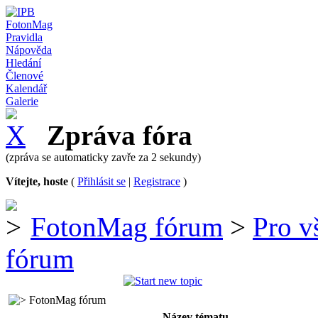
FotonMag
Pravidla
Nápověda
Hledání
Členové
Kalendář
Galerie
Zpráva fóra
(zpráva se automaticky zavře za 2 sekundy)
Vítejte, hoste
(
Přihlásit se
|
Registrace
)
FotonMag fórum
>
Pro v
fórum
FotonMag fórum
Název tématu