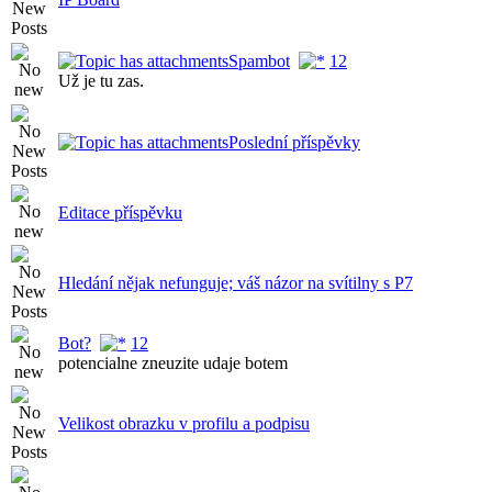
Spambot
1
2
Už je tu zas.
Poslední příspěvky
Editace příspěvku
Hledání nějak nefunguje; váš názor na svítilny s P7
Bot?
1
2
potencialne zneuzite udaje botem
Velikost obrazku v profilu a podpisu