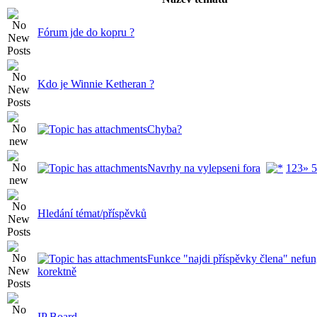
Fórum jde do kopru ?
Kdo je Winnie Ketheran ?
Chyba?
Navrhy na vylepseni fora
1
2
3
» 5
Hledání témat/příspěvků
Funkce "najdi příspěvky člena" nefun
korektně
IP Board