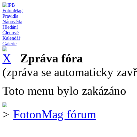
FotonMag
Pravidla
Nápověda
Hledání
Členové
Kalendář
Galerie
Zpráva fóra
(zpráva se automaticky zav
Toto menu bylo zakázáno
FotonMag fórum