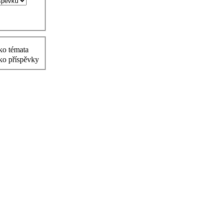
ko témata
ko příspěvky