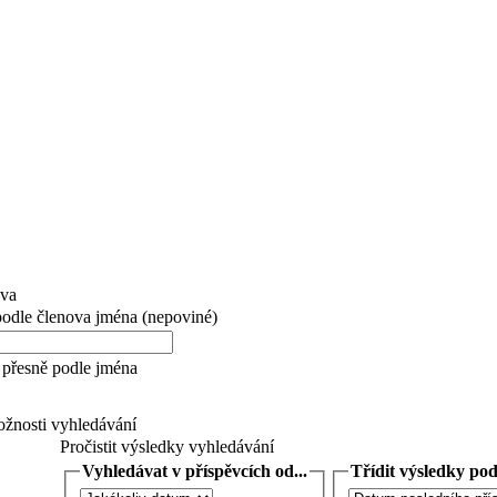
ova
 podle členova jména (nepoviné)
přesně podle jména
žnosti vyhledávání
Pročistit výsledky vyhledávání
Vyhledávat v příspěvcích od...
Třídit výsledky podl