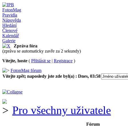
FotonMag
Pravidla
Nápověda
Hledání
Členové
Kalendář
Galerie
Zpráva fóra
(zpráva se automaticky zavře za 2 sekundy)
Vítejte, hoste
(
Přihlásit se
|
Registrace
)
FotonMag fórum
Vítejte zpět; naposledy jste zde byl(a) :
Dnes, 03:58
Pro všechny uživatele
Fórum