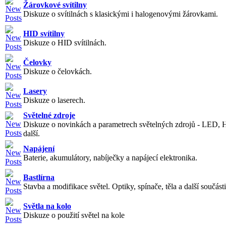
Žárovkové svítilny
Diskuze o svítilnách s klasickými i halogenovými žárovkami.
HID svítilny
Diskuze o HID svítilnách.
Čelovky
Diskuze o čelovkách.
Lasery
Diskuze o laserech.
Světelné zdroje
Diskuze o novinkách a parametrech světelných zdrojů - LED, 
další.
Napájení
Baterie, akumulátory, nabíječky a napájecí elektronika.
Bastlírna
Stavba a modifikace světel. Optiky, spínače, těla a další součásti
Světla na kolo
Diskuze o použití světel na kole