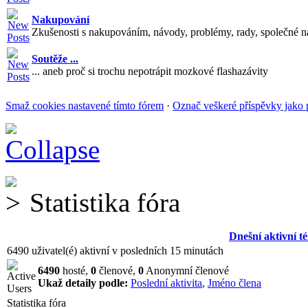
Nakupování
Zkušenosti s nakupováním, návody, problémy, rady, společné n
Soutěže ...
... aneb proč si trochu nepotrápit mozkové flashazávity
Smaž cookies nastavené tímto fórem
·
Označ veškeré příspěvky jako 
Statistika fóra
Dnešní aktivní t
6490 uživatel(é) aktivní v posledních 15 minutách
6490
hosté,
0
členové,
0
Anonymní členové
Ukaž detaily podle:
Poslední aktivita
,
Jméno člena
Statistika fóra