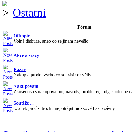
Ostatní
Fórum
Offtopic
Volná diskuze, aneb co se jinam nevešlo.
Akce a srazy
Bazar
Nákup a prodej všeho co souvisí se světly
Nakupování
Zkušenosti s nakupováním, návody, problémy, rady, společné n
Soutěže ...
... aneb proč si trochu nepotrápit mozkové flashazávity