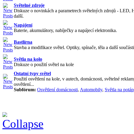
Světelné zdroje
Diskuze o novinkách a parametrech světelných zdrojů - LED, 
další.
Napájení
Baterie, akumulátory, nabíječky a napájecí elektronika.
Bastlírna
Stavba a modifikace světel. Optiky, spínače, těla a další součásti
Světla na kolo
Diskuze o použití světel na kole
Ostatní typy světel
Použití osvětlení na kole, v autech, domácnosti, světelné reklam
osvětlení...
Subfórum:
Osvětlení domácnosti
,
Automobily
,
Světla na potáp