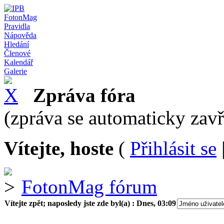
FotonMag
Pravidla
Nápověda
Hledání
Členové
Kalendář
Galerie
Zpráva fóra
(zpráva se automaticky zav
Vítejte, hoste
(
Přihlásit se
FotonMag fórum
Vítejte zpět; naposledy jste zde byl(a) :
Dnes, 03:09