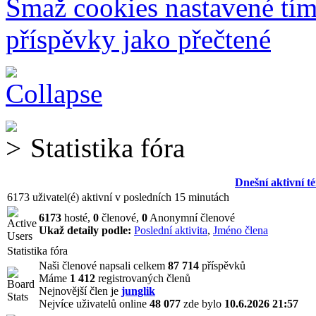
Smaž cookies nastavené tí
příspěvky jako přečtené
Statistika fóra
Dnešní aktivní t
6173 uživatel(é) aktivní v posledních 15 minutách
6173
hosté,
0
členové,
0
Anonymní členové
Ukaž detaily podle:
Poslední aktivita
,
Jméno člena
Statistika fóra
Naši členové napsali celkem
87 714
příspěvků
Máme
1 412
registrovaných členů
Nejnovější člen je
junglik
Nejvíce uživatelů online
48 077
zde bylo
10.6.2026 21:57