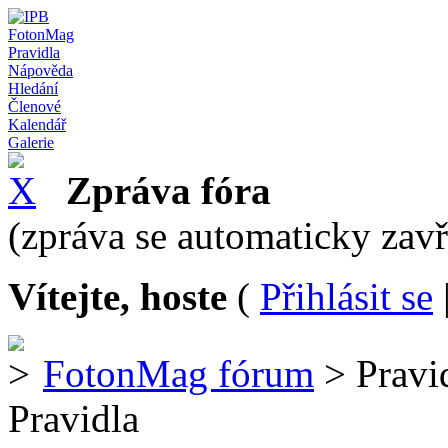
FotonMag
Pravidla
Nápověda
Hledání
Členové
Kalendář
Galerie
Zpráva fóra
(zpráva se automaticky zav
Vítejte, hoste
(
Přihlásit se
FotonMag fórum
> Pravi
Pravidla