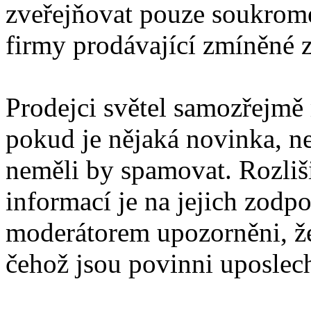
zveřejňovat pouze soukromé
firmy prodávající zmíněné z
Prodejci světel samozřejmě
pokud je nějaká novinka, ne
neměli by spamovat. Rozli
informací je na jejich zodp
moderátorem upozorněni, že
čehož jsou povinni uposlec