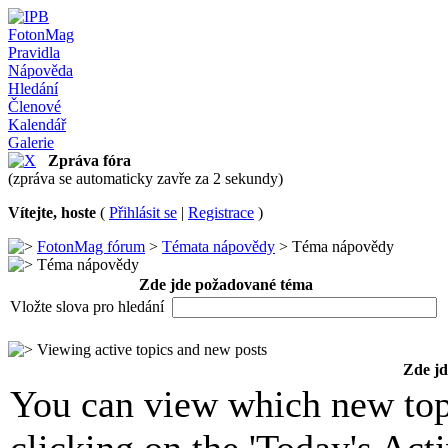
FotonMag
Pravidla
Nápověda
Hledání
Členové
Kalendář
Galerie
Zpráva fóra
(zpráva se automaticky zavře za 2 sekundy)
Vítejte, hoste
(
Přihlásit se
|
Registrace
)
FotonMag fórum
>
Témata nápovědy
> Téma nápovědy
Téma nápovědy
Zde jde požadované téma
Vložte slova pro hledání
Viewing active topics and new posts
Zde j
You can view which new top