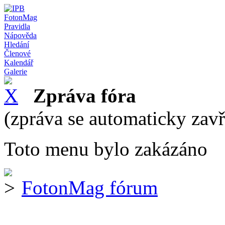
FotonMag
Pravidla
Nápověda
Hledání
Členové
Kalendář
Galerie
Zpráva fóra
(zpráva se automaticky zav
Toto menu bylo zakázáno
FotonMag fórum