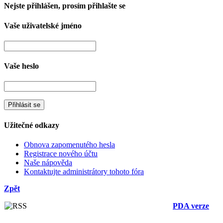
Nejste přihlášen, prosím přihlašte se
Vaše uživatelské jméno
Vaše heslo
Užitečné odkazy
Obnova zapomenutého hesla
Registrace nového účtu
Naše nápověda
Kontaktujte administrátory tohoto fóra
Zpět
PDA verze